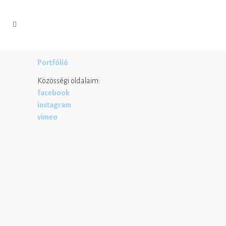
Portfólió
Közösségi oldalaim:
facebook
instagram
vimeo
2025. augusztus 16.
Karácsonyi emlékek, amik
örökre megmaradnak
2025 - Karácsonyi fotózások A
karácsony mindig az összetartozásról, a
szeretteinkről szól. Mert nélkülük nem