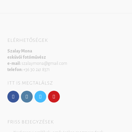
ELÉRHETŐSÉGEK
Szalay Mona
esküvői fotóművész
e-mail:
szalaymona@gmail.com
telefon:
+36 30 241 8371
ITT IS MEGTALÁLSZ
FRISS BEJEGYZÉSEK